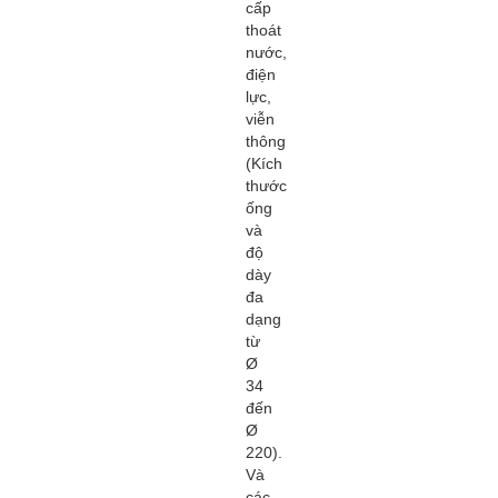
cấp
thoát
nước,
điện
lực,
viễn
thông
(Kích
thước
ống
và
độ
dày
đa
dạng
từ
Ø
34
đến
Ø
220).
Và
các