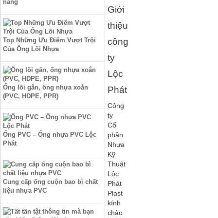
năng
Ống Lõi Nhựa
Giới
Liên Hệ
thiệu
Top Những Ưu Điểm Vượt Trội
công
Của Ống Lõi Nhựa
ty
Lộc
Ống lõi gân, ống nhựa xoắn
Phát
(PVC, HDPE, PPR)
Công
ty
Cổ
Ống PVC – Ống nhựa PVC Lộc
phần
Phát
Nhựa
Kỹ
Thuật
Lộc
Cung cấp ống cuộn bao bì chất
Phát
liệu nhựa PVC
Plast
kính
chào