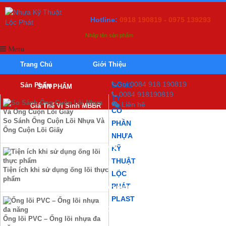
Hotline:
0918 190819 - 0975 139293
Menu
Trang Chủ
Giới Thiệu
Gọi 0084 918 190819
Sản Phẩm
CÔNG
SẢN PHẨM
0084 918190819
TY
Liên hệ
Giá Thể Vi Sinh MBBR
CỔ
So Sánh Ống Cuộn Lõi Nhựa Và
PHẦN
Ống Nhựa
Ống Cuộn Lõi Giấy
NHỰA
Ống Nhựa HDPE – HDPE PIPE
KỸ
THUẬT
Ống Nhựa PPR – PPR PIPE
Tiện ích khi sử dụng ống lõi thực
LỘC
phẩm
PHÁT
Ống Nhựa UPVC U.PVC PIPE
PLAST
Ống Luồn Dây Điện UPVC
Roon – Nẹp
Ống lõi PVC – Ống lõi nhựa đa