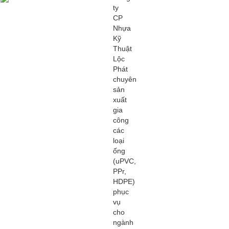
ty
CP
Nhựa
Kỹ
Thuật
Lộc
Phát
chuyên
sản
xuất
gia
công
các
loại
ống
(uPVC,
PPr,
HDPE)
phục
vụ
cho
ngành