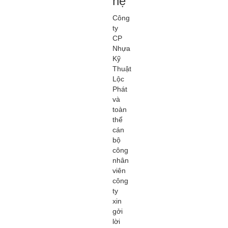
hệ
Công
ty
CP
Nhựa
Kỹ
Thuật
Lộc
Phát
và
toàn
thể
cán
bộ
công
nhân
viên
công
ty
xin
gởi
lời