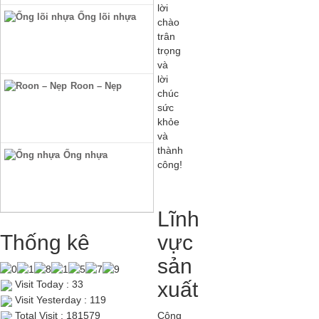
lời
Ống lõi nhựa
chào
trân
trọng
và
lời
Roon – Nẹp
chúc
sức
khỏe
và
thành
Ống nhựa
công!
Lĩnh
Thống kê
vực
sản
xuất
Visit Today : 33
Visit Yesterday : 119
Công
Total Visit : 181579