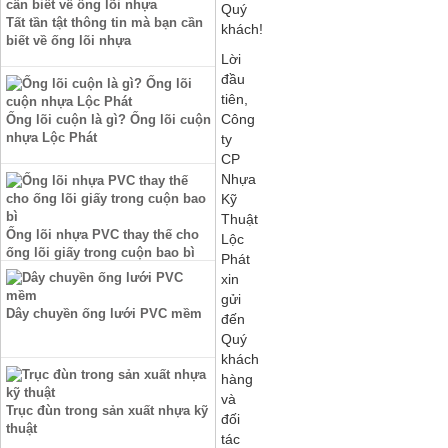
Quý
Tất tần tật thông tin mà bạn cần
khách!
biết về ống lõi nhựa
Lời
đầu
tiên,
Công
Ống lõi cuộn là gì? Ống lõi cuộn
nhựa Lộc Phát
ty
CP
Nhựa
Kỹ
Thuật
Ống lõi nhựa PVC thay thế cho
Lộc
ống lõi giấy trong cuộn bao bì
Phát
xin
gửi
Dây chuyền ống lưới PVC mềm
đến
Quý
khách
hàng
và
Trục đùn trong sản xuất nhựa kỹ
đối
thuật
tác