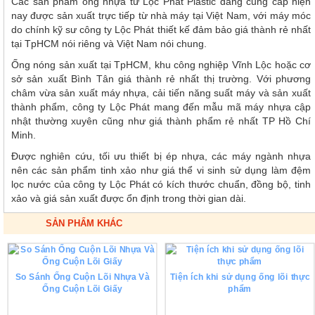
Các sản phẩm ống nhựa từ Lộc Phát Plastic đang cung cấp hiện
nay được sản xuất trực tiếp từ nhà máy tại Việt Nam, với máy móc
do chính kỹ sư công ty Lộc Phát thiết kế đảm bảo giá thành rẻ nhất
tại TpHCM nói riêng và Việt Nam nói chung.
Ống nóng sản xuất tại TpHCM, khu công nghiệp Vĩnh Lộc hoặc cơ
sở sản xuất Bình Tân giá thành rẻ nhất thị trường. Với phương
châm vừa sản xuất máy nhựa, cải tiến năng suất máy và sản xuất
thành phẩm, công ty Lộc Phát mang đến mẫu mã máy nhựa cập
nhật thường xuyên cũng như giá thành phẩm rẻ nhất TP Hồ Chí
Minh.
Được nghiên cứu, tối ưu thiết bị ép nhựa, các máy ngành nhựa
nên các sản phẩm tinh xảo như giá thể vi sinh sử dụng làm đệm
lọc nước của công ty Lộc Phát có kích thước chuẩn, đồng bộ, tinh
xảo và giá sản xuất được ổn định trong thời gian dài.
SẢN PHẨM KHÁC
So Sánh Ống Cuộn Lõi Nhựa Và
Tiện ích khi sử dụng ống lõi thực
Ống Cuộn Lõi Giấy
phẩm