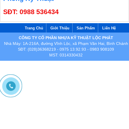
SĐT: 0988 536434
Trang Chủ
Giới Thiệu
Sản Phẩm
Liên Hệ
CÔNG TY CỔ PHẦN NHỰA KỸ THUẬT LỘC PHÁT
Nhà Máy: 1A-216A, đường Vĩnh Lộc, xã Phạm Văn Hai, Bình Chánh
SĐT: (028)36368219 - 0975 13.92.93 - 0983 908109
MST: 0314330432