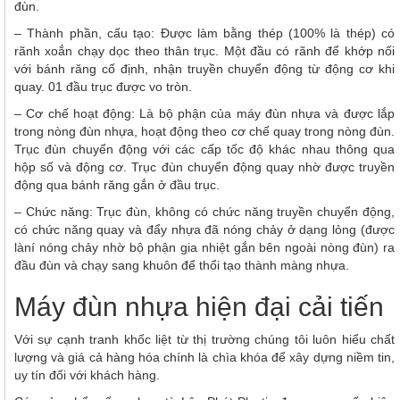
đùn.
– Thành phần, cấu tạo: Được làm bằng thép (100% là thép) có
rãnh xoắn chạy dọc theo thân trục. Một đầu có rãnh để khớp nối
với bánh răng cố định, nhận truyền chuyển động từ động cơ khi
quay. 01 đầu trục được vo tròn.
– Cơ chế hoạt động: Là bộ phận của máy đùn nhựa và được lắp
trong nòng đùn nhựa, hoạt động theo cơ chế quay trong nòng đùn.
Trục đùn chuyển động với các cấp tốc độ khác nhau thông qua
hộp số và động cơ. Trục đùn chuyển động quay nhờ được truyền
động qua bánh răng gắn ở đầu trục.
– Chức năng: Trục đùn, không có chức năng truyền chuyển động,
có chức năng quay và đẩy nhựa đã nóng chảy ở dạng lỏng (được
làní nóng chảy nhờ bộ phận gia nhiệt gắn bên ngoài nòng đùn) ra
đầu đùn và chạy sang khuôn để thổi tạo thành màng nhựa.
Máy đùn nhựa hiện đại cải tiến
Với sự cạnh tranh khốc liệt từ thị trường chúng tôi luôn hiểu chất
lượng và giá cả hàng hóa chính là chìa khóa để xây dựng niềm tin,
uy tín đối với khách hàng.