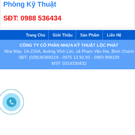
Phòng Kỹ Thuật
SĐT: 0988 536434
Trang Chủ
Giới Thiệu
Sản Phẩm
Liên Hệ
CÔNG TY CỔ PHẦN NHỰA KỸ THUẬT LỘC PHÁT
Nhà Máy: 1A-216A, đường Vĩnh Lộc, xã Phạm Văn Hai, Bình Chánh
SĐT: (028)36368219 - 0975 13.92.93 - 0983 908109
MST: 0314330432