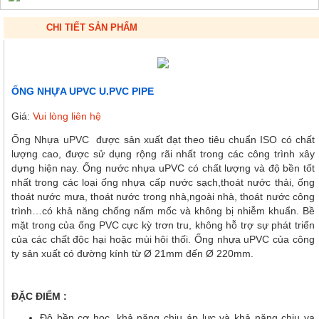
CHI TIẾT SẢN PHẨM
ỐNG NHỰA UPVC U.PVC PIPE
Giá:
Vui lòng liên hệ
Ống Nhựa uPVC được sản xuất đạt theo tiêu chuẩn ISO có chất
lượng cao, được sử dụng rộng rãi nhất trong các công trình xây
dựng hiện nay. Ống nước nhựa uPVC có chất lượng và độ bền tốt
nhất trong các loại ống nhựa cấp nước sạch,thoát nước thải, ống
thoát nước mưa, thoát nước trong nhà,ngoài nhà, thoát nước công
trình…có khả năng chống nấm mốc và không bị nhiễm khuẩn. Bề
mặt trong của ống PVC cực kỳ trơn tru, không hỗ trợ sự phát triển
của các chất độc hại hoặc mùi hôi thối. Ống nhựa uPVC của công
ty sản xuất có đường kính từ Ø 21mm đến Ø 220mm.
ĐẶC ĐIỂM :
Độ bền cơ học, khả năng chịu áp lực và khả năng chịu va