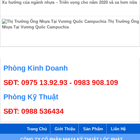
Xu hướng của ngành nhựa – Triển vọng cho năm 2020 và xa hơn nữa
Thị Trường Ống
Nhựa Tại Vương Quốc Campuchia
HỖ TRỢ TRỰC TUYẾN
Phòng Kinh Doanh
SĐT: 0975 13.92.93 - 0983 908.109
Phòng Kỹ Thuật
SĐT: 0988 536434
Trang Chủ
Giới Thiệu
Sản Phẩm
Liên Hệ
CÔNG TY CỔ PHẦN NHỰA KỸ THUẬT LỘC PHÁT