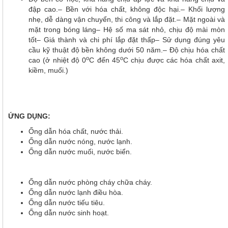
đập cao.– Bền với hóa chất, không độc hại.– Khối lượng
nhẹ, dễ dàng vận chuyển, thi công và lắp đặt.– Mặt ngoài và
mặt trong bóng láng– Hệ số ma sát nhỏ, chịu độ mài mòn
tốt– Giá thành và chi phí lắp đặt thấp– Sử dụng đúng yêu
cầu kỹ thuật độ bền không dưới 50 năm.– Độ chịu hóa chất
o
o
cao (ở nhiệt độ 0
C đến 45
C chịu được các hóa chất axit,
kiềm, muối.)
ỨNG DỤNG:
Ống dẫn hóa chất, nước thải.
Ống dẫn nước nóng, nước lạnh.
Ống dẫn nước muối, nước biển.
Ống dẫn nước phòng cháy chữa cháy.
Ống dẫn nước lạnh điều hòa.
Ống dẫn nước tiếu tiêu.
Ống dẫn nước sinh hoạt.