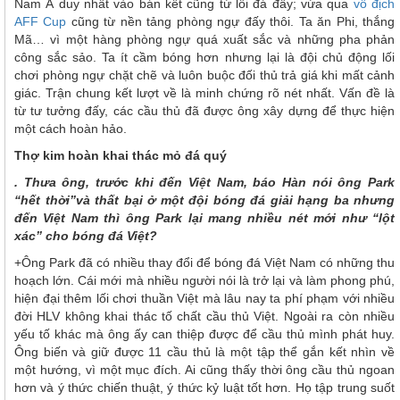
Nam Á duy nhất vào bán kết cũng từ lối đá đấy; vừa qua
vô địch
AFF Cup
cũng từ nền tảng phòng ngự đấy thôi. Ta ăn Phi, thắng
Mã… vì một hàng phòng ngự quá xuất sắc và những pha phản
công sắc sảo. Ta ít cầm bóng hơn nhưng lại là đội chủ động lối
chơi phòng ngự chặt chẽ và luôn buộc đối thủ trả giá khi mất cảnh
giác. Trận chung kết lượt về là minh chứng rõ nét nhất. Vấn đề là
từ tư tưởng đấy, các cầu thủ đã được ông xây dựng để thực hiện
một cách hoàn hảo.
Thợ kim hoàn khai thác mỏ đá quý
. Thưa ông, trước khi đến Việt Nam, báo Hàn nói ông Park
“hết thời”và thất bại ở một đội bóng đá giải hạng ba nhưng
đến Việt Nam thì ông Park lại mang nhiều nét mới như “lột
xác” cho bóng đá Việt?
+Ông Park đã có nhiều thay đổi để bóng đá Việt Nam có những thu
hoạch lớn. Cái mới mà nhiều người nói là trở lại và làm phong phú,
hiện đại thêm lối chơi thuần Việt mà lâu nay ta phí phạm với nhiều
đời HLV không khai thác tố chất cầu thủ Việt. Ngoài ra còn nhiều
yếu tố khác mà ông ấy can thiệp được để cầu thủ mình phát huy.
Ông biến và giữ được 11 cầu thủ là một tập thể gắn kết nhìn về
một hướng, vì một mục đích. Ai cũng thấy thời ông cầu thủ ngoan
hơn và ý thức chiến thuật, ý thức kỷ luật tốt hơn. Họ tập trung suốt