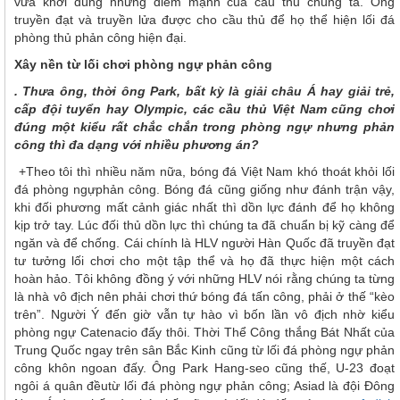
vừa khơi đúng những điểm mạnh của cầu thủ chúng ta. Ông
truyền đạt và truyền lửa được cho cầu thủ để họ thể hiện lối đá
phòng thủ phản công hiện đại.
Xây nền từ lối chơi phòng ngự phản công
. Thưa ông, thời ông Park, bất kỳ là giải châu Á hay giải trẻ,
cấp đội tuyển hay Olympic, các cầu thủ Việt Nam cũng chơi
đúng một kiểu rất chắc chắn trong phòng ngự nhưng phản
công thì đa dạng với nhiều phương án?
+Theo tôi thì nhiều năm nữa, bóng đá Việt Nam khó thoát khỏi lối
đá phòng ngựphản công. Bóng đá cũng giống như đánh trận vậy,
khi đối phương mất cảnh giác nhất thì dồn lực đánh để họ không
kịp trở tay. Lúc đối thủ dồn lực thì chúng ta đã chuẩn bị kỹ càng để
ngăn và để chống. Cái chính là HLV người Hàn Quốc đã truyền đạt
tư tưởng lối chơi cho một tập thể và họ đã thực hiện một cách
hoàn hảo. Tôi không đồng ý với những HLV nói rằng chúng ta từng
là nhà vô địch nên phải chơi thứ bóng đá tấn công, phải ở thế “kèo
trên”. Người Ý đến giờ vẫn tự hào vì bốn lần vô địch nhờ kiểu
phòng ngự Catenacio đấy thôi. Thời Thể Công thắng Bát Nhất của
Trung Quốc ngay trên sân Bắc Kinh cũng từ lối đá phòng ngự phản
công khôn ngoan đấy. Ông Park Hang-seo cũng thế, U-23 đoạt
ngôi á quân đềutừ lối đá phòng ngự phản công; Asiad là đội Đông