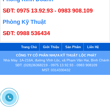
SĐT: 0975 13.92.93 - 0983 908.109
Phòng Kỹ Thuật
SĐT: 0988 536434
Trang Chủ
Giới Thiệu
Sản Phẩm
Liên Hệ
CÔNG TY CỔ PHẦN NHỰA KỸ THUẬT LỘC PHÁT
Nhà Máy: 1A-216A, đường Vĩnh Lộc, xã Phạm Văn Hai, Bình Chánh
SĐT: (028)36368219 - 0975 13.92.93 - 0983 908109
MST: 0314330432