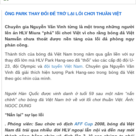
ÔNG PARK THAY ĐỔI ĐỂ TRỞ LẠI LỐI CHƠI THUẦN VIỆT
Chuyên gia Nguyễn Văn Vinh từng là một trong những người
lên án HLV Miura “phá” lối chơi Việt vì cho rằng bóng đá Việt
Namvẫn chưa thoát được nền tảng của lối đá phòng ngự
phản công.
Thành tích của bóng đá Việt Nam trong năm qua gắn liền với sự
thay đổi lớn mà HLV Park Hang-seo đã “thổi” vào các cấp độ đội U-
23, đội Olympic và
đội tuyển Việt Nam
. Chuyên gia Nguyễn Văn
Vinh đã giải thích hiện tượng Park Hang-seo trong bóng đá Việt
theo góc nhìn của mình.
Người Hàn Quốc được vinh danh ở tuổi 59 sau một năm “nắn
chỉnh” cho bóng đá Việt Nam trở về với lối chơi thuần Việt. Ảnh:
NGỌC DUNG
“Nắn lại” sự lạc lối
. Phóng viên: Sau chức vô địch
AFF Cup
2008, bóng đá Việt
Nam đã trải qua nhiều đời HLV ngoại lẫn nội và đến nay mới