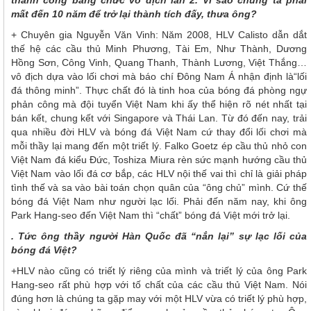
thành công bằng chức vô địch lần 2. Vì sao chúng ta phải
mất đến 10 năm để trở lại thành tích đấy, thưa ông?
+ Chuyên gia Nguyễn Văn Vinh: Năm 2008, HLV Calisto dẫn dắt
thế hệ các cầu thủ Minh Phương, Tài Em, Như Thành, Dương
Hồng Sơn, Công Vinh, Quang Thanh, Thành Lương, Việt Thắng…
vô địch dựa vào lối chơi mà báo chí Đông Nam Á nhận định là“lối
đá thông minh”. Thực chất đó là tinh hoa của bóng đá phòng ngự
phản công mà đội tuyển Việt Nam khi ấy thể hiện rõ nét nhất tại
bán kết, chung kết với Singapore và Thái Lan. Từ đó đến nay, trải
qua nhiều đời HLV và bóng đá Việt Nam cứ thay đổi lối chơi mà
mỗi thầy lại mang đến một triết lý. Falko Goetz ép cầu thủ nhỏ con
Việt Nam đá kiểu Đức, Toshiza Miura rèn sức mạnh hướng cầu thủ
Việt Nam vào lối đá cơ bắp, các HLV nội thế vai thì chỉ là giải pháp
tình thế và sa vào bài toán chọn quân của “ông chủ” mình. Cứ thế
bóng đá Việt Nam như người lạc lối. Phải đến năm nay, khi ông
Park Hang-seo đến Việt Nam thì “chất” bóng đá Việt mới trở lại.
. Tức ông thầy người Hàn Quốc đã “nắn lại” sự lạc lối của
bóng đá Việt?
+HLV nào cũng có triết lý riêng của mình và triết lý của ông Park
Hang-seo rất phù hợp với tố chất của các cầu thủ Việt Nam. Nói
đúng hơn là chúng ta gặp may với một HLV vừa có triết lý phù hợp,