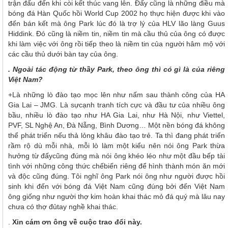
trận đấu đến khi còi kết thúc vang lên. Đấy cũng là những điều mà
bóng đá Hàn Quốc hồi World Cup 2002 họ thực hiện được khi vào
đến bán kết mà ông Park lúc đó là trợ lý của HLV lão làng Guus
Hiddink. Đó cũng là niềm tin, niềm tin mà cầu thủ của ông có được
khi làm việc với ông rồi tiếp theo là niềm tin của người hâm mộ với
các cầu thủ dưới bàn tay của ông.
. Ngoài tác động từ thầy Park, theo ông thì có gì là của riêng
Việt Nam?
+Là những lò đào tạo mọc lên như nấm sau thành công của HA
Gia Lai – JMG. Là sựcạnh tranh tích cực và đầu tư của nhiều ông
bầu, nhiều lò đào tạo như HA Gia Lai, như Hà Nội, như Viettel,
PVF, SL Nghệ An, Đà Nẵng, Bình Dương… Một nền bóng đá không
thể phát triển nếu thả lỏng khâu đào tạo trẻ. Ta thì đang phát triển
rầm rộ dù mỗi nhà, mỗi lò làm một kiểu nên nói ông Park thừa
hưởng từ đấycũng đúng mà nói ông khéo léo như một đầu bếp tài
tình với những công thức chếbiến riêng để hình thành món ăn mới
và độc cũng đúng. Tôi nghĩ ông Park nói ông như người được hồi
sinh khi đến với bóng đá Việt Nam cũng đúng bởi đến Việt Nam
ông giống như người thợ kim hoàn khai thác mỏ đá quý mà lâu nay
chưa có thợ đủtay nghề khai thác.
.
Xin cám ơn ông về cuộc trao đổi này.