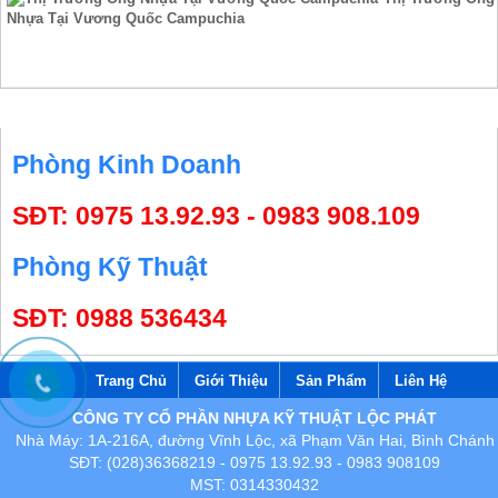
Nhựa Tại Vương Quốc Campuchia
HỖ TRỢ TRỰC TUYẾN
Phòng Kinh Doanh
SĐT: 0975 13.92.93 - 0983 908.109
Phòng Kỹ Thuật
SĐT: 0988 536434
Trang Chủ
Giới Thiệu
Sản Phẩm
Liên Hệ
CÔNG TY CỔ PHẦN NHỰA KỸ THUẬT LỘC PHÁT
Nhà Máy: 1A-216A, đường Vĩnh Lộc, xã Phạm Văn Hai, Bình Chánh
SĐT: (028)36368219 - 0975 13.92.93 - 0983 908109
MST: 0314330432