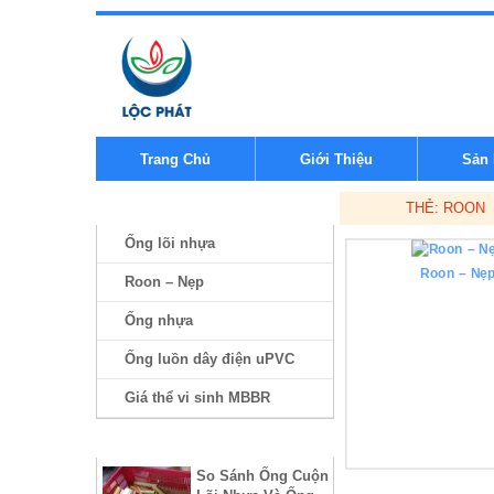
Trang Chủ
Giới Thiệu
Sản
DANH MỤC SẢN PHẨM
THẺ:
ROON
Ống lõi nhựa
Roon – Nẹ
Roon – Nẹp
Ống nhựa
Ống luồn dây điện uPVC
Giá thể vi sinh MBBR
SẢN PHẨM
So Sánh Ống Cuộn